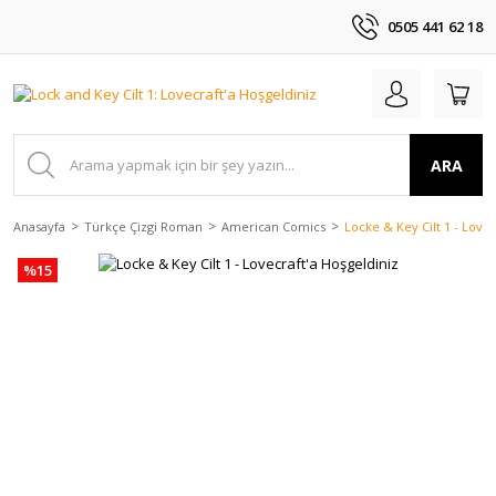
0505 441 62 18
ARA
Anasayfa
Türkçe Çizgi Roman
American Comics
Locke & Key Cilt 1 - Lovec
%15