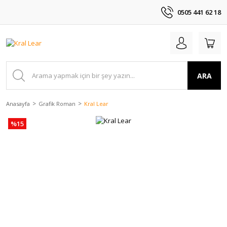
0505 441 62 18
ARA
Anasayfa
Grafik Roman
Kral Lear
%15