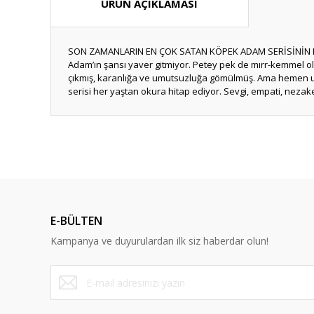
ÜRÜN AÇIKLAMASI
SON ZAMANLARIN EN ÇOK SATAN KÖPEK ADAM SERİSİNİN HEY
Adam’ın şansı yaver gitmiyor. Petey pek de mırr-kemmel o
çıkmış, karanlığa ve umutsuzluğa gömülmüş. Ama hemen um
serisi her yaştan okura hitap ediyor. Sevgi, empati, nezaket
Bu ürünün fiyat bilgisi, resim, ürün açıklamalarında ve diğ
Görüş ve önerileriniz için teşekkür ederiz.
Ürün resmi kalitesiz, bozuk veya görüntülenemiyor.
Ürün açıklamasında eksik bilgiler bulunuyor.
E-BÜLTEN
Ürün bilgilerinde hatalar bulunuyor.
Kampanya ve duyurulardan ilk siz haberdar olun!
Ürün fiyatı diğer sitelerden daha pahalı.
Bu ürüne benzer farklı alternatifler olmalı.