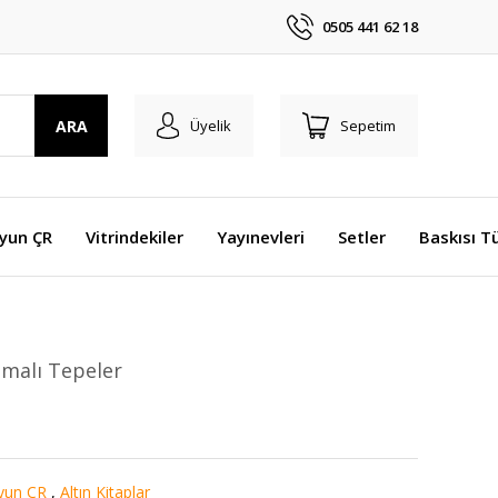
0505 441 62 18
ARA
Üyelik
Sepetim
Oyun ÇR
Vitrindekiler
Yayınevleri
Setler
Baskısı T
umalı Tepeler
Oyun ÇR
,
Altın Kitaplar