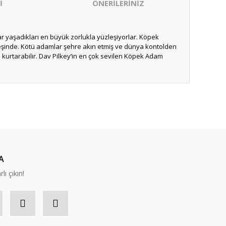
İ
ÖNERİLERİNİZ
şadıkları en büyük zorlukla yüzleşiyorlar. Köpek
peşinde. Kötü adamlar şehre akın etmiş ve dünya kontolden
urtarabilir. Dav Pilkey’in en çok sevilen Köpek Adam
ıza iletebilirsiniz.
A
lı çıkın!