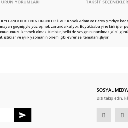
ÜRÜN YORUMLARI
TAKSİT SEÇENEKLER
ECANLA BEKLENEN ONUNCU KİTABI! Köpek Adam ve Petey şimdiye kadar ya
lmayan geçmişiyle yüzleşmek zorunda kalıyor. Büyükbaba yine kirli işler 
udumuzu kesmek olmaz. Kimbilir, belki de sevginin inanılmaz gücü günü k
, istikrar ve iyilik yapmanın önemi gibi evrensel temaları işliyor.
er konularda yetersiz gördüğünüz noktaları öneri formunu kullanarak tarafım
Bu ürüne ilk yorumu siz yapın!
Yorum Yaz
SOSYAL MEDY
Bizi takip edin, kâr