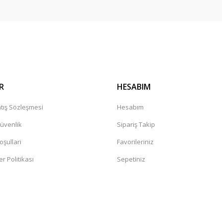
Gönder
R
HESABIM
tış Sözleşmesi
Hesabım
Güvenlik
Sipariş Takip
oşullari
Favorileriniz
er Politikası
Sepetiniz