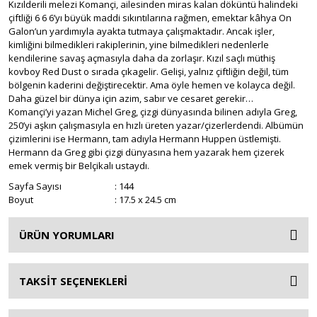
Kızılderili melezi Komançi, ailesinden miras kalan döküntü halindeki
Old Boy
Teksas
çiftliği 6 6 6’yı büyük maddi sıkıntılarına rağmen, emektar kâhya On
Galon’un yardımıyla ayakta tutmaya çalışmaktadır. Ancak işler,
One Piece
Tex
kimliğini bilmedikleri rakiplerinin, yine bilmedikleri nedenlerle
kendilerine savaş açmasıyla daha da zorlaşır. Kızıl saçlı müthiş
One Punch Man
Tex Willer
kovboy Red Dust o sırada çıkagelir. Gelişi, yalnız çiftliğin değil, tüm
bölgenin kaderini değiştirecektir. Ama öyle hemen ve kolayca değil.
Daha güzel bir dünya için azim, sabır ve cesaret gerekir…
Ragnarok Valkürleri
Tom Braks
Komançi’yi yazan Michel Greg, çizgi dünyasında bilinen adıyla Greg,
250’yi aşkın çalışmasıyla en hızlı üreten yazar/çizerlerdendi. Albümün
Rosario + Vampire
Tommiks
çizimlerini ise Hermann, tam adıyla Hermann Huppen üstlemişti.
Hermann da Greg gibi çizgi dünyasına hem yazarak hem çizerek
Satürn Evleri
Volto Nascosto
emek vermiş bir Belçikalı ustaydı.
Seraph of the End
Zagor
Sayfa Sayısı
: 144
Boyut
: 17.5 x 24.5 cm
Sessizliğin Sesi
Zona X
ÜRÜN YORUMLARI
Shaman King
Suikast Sınıfı
TAKSİT SEÇENEKLERİ
Tılsım