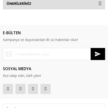
Titana Saldırı
ÖNERİLERİNİZ
Tokyo Gul
Tokyo Revengers
Vadedilmiş Yokyer
E-BÜLTEN
Kampanya ve duyurulardan ilk siz haberdar olun!
Vampire Knight
Webtoon
Witch Hunter
SOSYAL MEDYA
Yalınayak Gen
Bizi takip edin, kârlı çıkın!
Yedi Ölümcül Günah