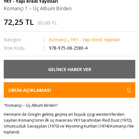
YKY - Yapı Kredi Yayınları
Komançi 1 – Üç Albüm Birden
Jujutsu Kaisen
Lilith
Red Kit
Superman
72,25 TL
Junji Ito
Lukas
Samuray
Swamp Thıng
85,00 TL
Kahramanlık Akademim
Martin Mystere
Sherlock Holmes
The Flash
Kategori
Komançi
,
YKY - Yapı Kredi Yayınları
Kara Kahya
Mister No
Şirinler
The Justice League
Stok Kodu
978-975-08-2580-4
Kuroko'nun Basketbolu
Nathan Never
Spirou
The New 52!
GELİNCE HABER VER
Limit
Nick Raider
Tenten
Titans
Lone Wolf and Cub
Orfani
Tetikçi
Trinity
ÜRÜN AÇIKLAMASI
Made in Abyss
Pekos Bill
Thorgal
Wonder Woman
"Komançi – Üç Albüm Birden”
Madoka Magica
Saguaro
Valerian
Hermann ile Greg’in gelmiş geçmiş en büyük çizgi western’lerden
sayılan Komançi’sinin ilk üç macerası YKY tarafından Red Dust (1972),
Naruto
Shanghai Devil
Yüzüncü Ad
Umutsuzluk Savaşçıları (1973) ve Wyoming Kurtları (1974) Komançi-I’de
toplandı.
Noragami
Storia del West