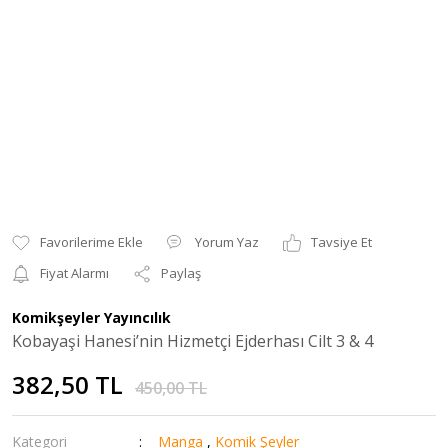
Yorum Yaz
Tavsiye Et
Fiyat Alarmı
Paylaş
Komikşeyler Yayıncılık
Kobayaşi Hanesi’nin Hizmetçi Ejderhası Cilt 3 & 4
382,50 TL
450,00 TL
Kategori
Manga
,
Komik Şeyler