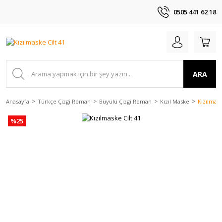
0505 441 62 18
ARA
Anasayfa
Türkçe Çizgi Roman
Büyülü Çizgi Roman
Kızıl Maske
Kızılmask
%25