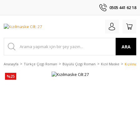
0505 441 62 18
ARA
Anasayfa
Türkçe Çizgi Roman
Büyülü Çizgi Roman
Kızıl Maske
Kızılmask
%25