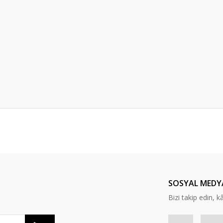
er konularda yetersiz gördüğünüz noktaları öneri formunu kullanarak tarafım
Bu ürüne ilk yorumu siz yapın!
Yorum Yaz
SOSYAL MEDY
Bizi takip edin, kâr