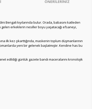
İ
ÖNERİLERİNİZ
ni Bengali kıyılarında bulur. Orada, babasını katleden
gelen erkeklerin nesiller boyu yaşatacağı efsaneyi,
ısına ilk kez çıkarttığında, maskenin toplum düşmanlarının
romanlarda yeni bir gelenek başlatmıştır. Kendine has bu
manet edildiği günlük gazete bandı maceralarını kronolojik