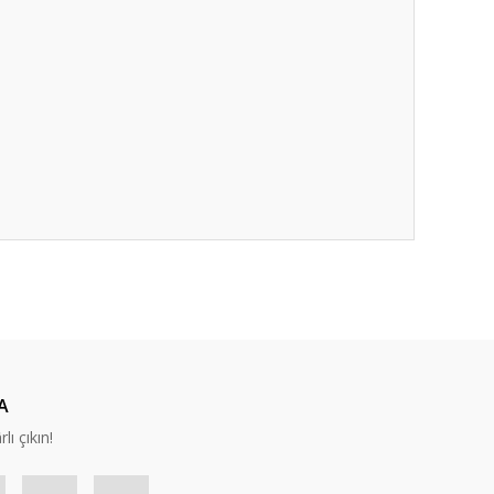
ıza iletebilirsiniz.
A
lı çıkın!