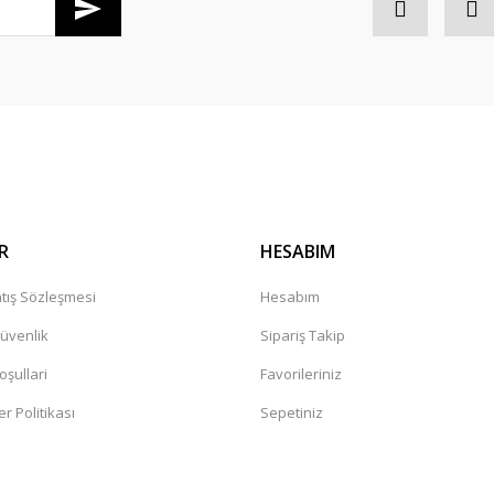
Gönder
R
HESABIM
tış Sözleşmesi
Hesabım
Güvenlik
Sipariş Takip
oşullari
Favorileriniz
er Politikası
Sepetiniz