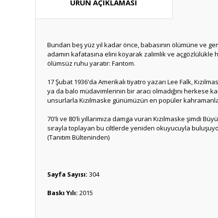
ÜRÜN AÇIKLAMASI
Bundan beş yüz yıl kadar önce, babasının ölümüne ve gemis
adamın kafatasına elini koyarak zalimlik ve açgözlülükle
ölümsüz ruhu yaratır: Fantom.
17 Şubat 1936'da Amerikalı tiyatro yazarı Lee Falk, Kızılma
ya da balo müdavimlerinin bir aracı olmadığını herkese ka
unsurlarla Kızılmaske günümüzün en popüler kahramanların
70'li ve 80'li yıllarımıza damga vuran Kızılmaske şimdi Büy
sırayla toplayan bu ciltlerde yeniden okuyucuyla buluşuyo
(Tanıtım Bülteninden)
Sayfa Sayısı:
304
Baskı Yılı:
2015