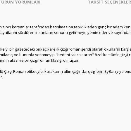
ÜRÜN YORUMLARI
TAKSİT SEÇENEKLER
inin korsanlar tarafından batırılmasına tanıklık eden genç bir adam kendi
 hayatlarını sürdüren insanların sonunu getirmeye yemin eder ve soyundan 
ske'yi bir gazetedeki birkaç karelik çizgi roman şeridi olarak okurların karş
nıtlamış ve bununla yetinmeyip "bedeni sıkıca saran" özel kostümle çizgi 
ın atası ve bir çizgi roman klasiği olmuştur.
ülü Çizgi Roman etiketiyle, karakterin altın çağında, çizgilerin SyBarry'ye e
r.