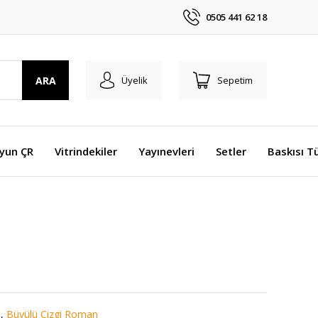
0505 441 62 18
ARA
Üyelik
Sepetim
Oyun ÇR
Vitrindekiler
Yayınevleri
Setler
Baskısı T
,
Büyülü Çizgi Roman