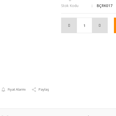
Stok Kodu
BÇRK017
Fiyat Alarmı
Paylaş