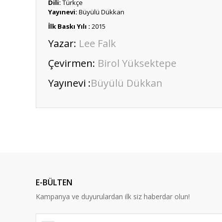
Dili:
Türkçe
Yayınevi:
Büyülü Dükkan
İlk Baskı Yılı :
2015
Yazar:
Lee Falk
Çevirmen:
Birol Yüksektepe
Yayınevi :
Büyülü Dükkan
Bu ürünün fiyat bilgisi, resim, ürün açıklamalarında ve diğ
Görüş ve önerileriniz için teşekkür ederiz.
Ürün resmi kalitesiz, bozuk veya görüntülenemiyor.
Ürün açıklamasında eksik bilgiler bulunuyor.
E-BÜLTEN
Ürün bilgilerinde hatalar bulunuyor.
Kampanya ve duyurulardan ilk siz haberdar olun!
Ürün fiyatı diğer sitelerden daha pahalı.
Bu ürüne benzer farklı alternatifler olmalı.