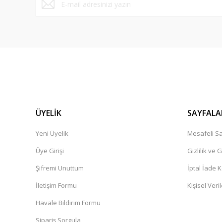
ÜYELİK
SAYFALA
Yeni Üyelik
Mesafeli Sa
Üye Girişi
Gizlilik ve 
Şifremi Unuttum
İptal İade K
İletişim Formu
Kişisel Veril
Havale Bildirim Formu
Sipariş Sorgula