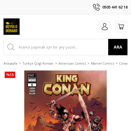
0505 441 62 18
ARA
Anasayfa
Türkçe Çizgi Roman
American Comics
Marvel Comics
Conan
%15