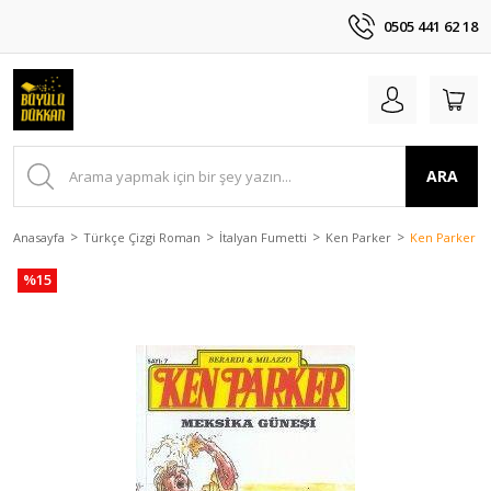
0505 441 62 18
ARA
Anasayfa
Türkçe Çizgi Roman
İtalyan Fumetti
Ken Parker
Ken Parker Sa
%15