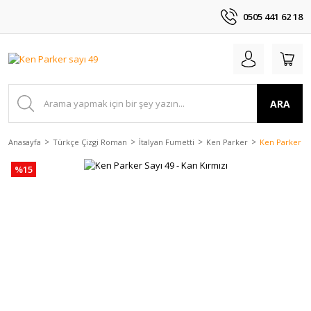
0505 441 62 18
ARA
Anasayfa
Türkçe Çizgi Roman
İtalyan Fumetti
Ken Parker
Ken Parker Sa
%15