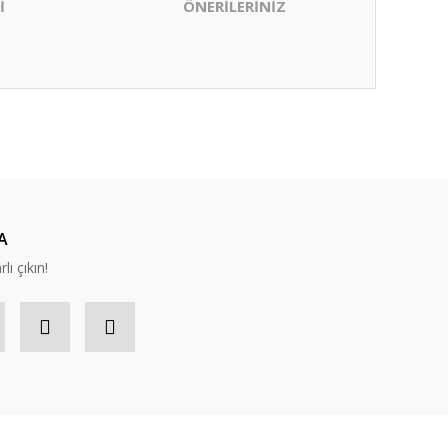
İ
ÖNERİLERİNİZ
ıza iletebilirsiniz.
A
lı çıkın!