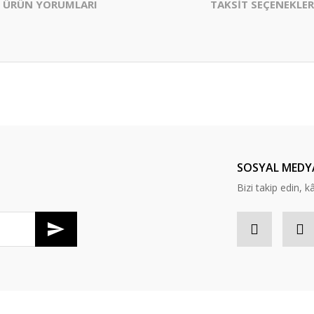
ÜRÜN YORUMLARI
TAKSİT SEÇENEKLER
er konularda yetersiz gördüğünüz noktaları öneri formunu kullanarak tarafım
Bu ürüne ilk yorumu siz yapın!
Yorum Yaz
SOSYAL MEDY
Bizi takip edin, kâr
Gönder