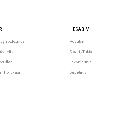
R
HESABIM
tış Sözleşmesi
Hesabım
Güvenlik
Sipariş Takip
oşullari
Favorileriniz
er Politikası
Sepetiniz