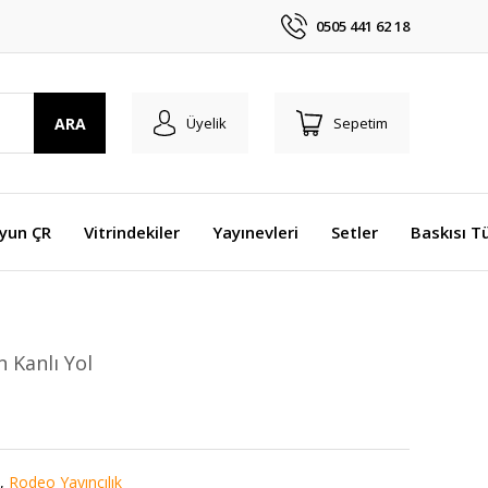
0505 441 62 18
ARA
Üyelik
Sepetim
Oyun ÇR
Vitrindekiler
Yayınevleri
Setler
Baskısı T
n Kanlı Yol
,
Rodeo Yayıncılık