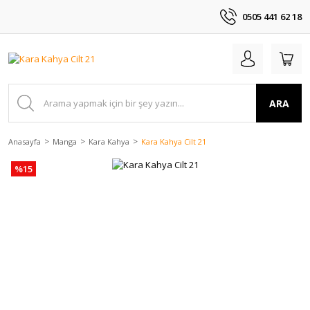
0505 441 62 18
ARA
Anasayfa
Manga
Kara Kahya
Kara Kahya Cilt 21
%15