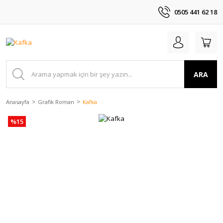
0505 441 62 18
ARA
Anasayfa
Grafik Roman
Kafka
%15