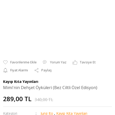
Yorum Yaz
Tavsiye Et
Fiyat Alarmı
Paylaş
Kayıp Kıta Yayınları
Mimi'nin Dehşet Öyküleri (Bez Ciltli Özel Edisyon)
289,00 TL
340,00 TL
Kategori
Junji Ito
,
Kayıp Kıta Yayınları