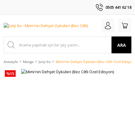
0505 441 62 18
ARA
Anasayfa
Manga
Junji Ito
Mimi'nin Dehşet Öyküleri (Bez Ciltli Özel Edisyon)
%15