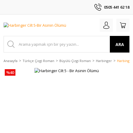
0505 441 62 18
ARA
Anasayfa
Türkçe Çizgi Roman
Büyülü Çizgi Roman
Harbinger
Harbinger 
%40