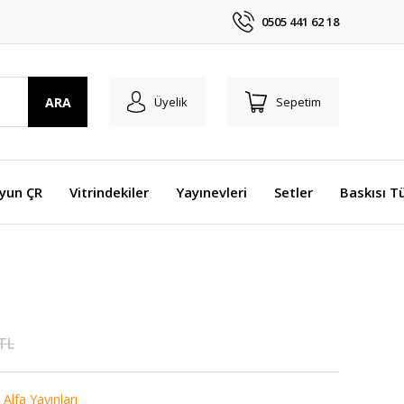
0505 441 62 18
ARA
Üyelik
Sepetim
Oyun ÇR
Vitrindekiler
Yayınevleri
Setler
Baskısı T
 TL
,
Alfa Yayınları