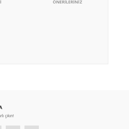
İ
ÖNERİLERİNİZ
ıza iletebilirsiniz.
A
lı çıkın!