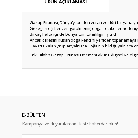
ÜRÜN AÇIKLAMASI
Gazap Fırtınası, Dünya’yı aniden vuran ve dört bir yana yayı
Gezegen eşi benzeri görülmemiş doğal felaketler neden
Birkaç hafta içinde Dünya tüm tutarlılığını yitirdi.
Ancak öfkesini kusan doğa kendini yeniden toparlamaya 
Hayatta kalan gruplar yalnızca Doğa’nın bildiği, yalnızca on
Enki Bilal’in Gazap Fırtınası Üçlemesi okuru düşsel ve çılgı
Bu ürünün fiyat bilgisi, resim, ürün açıklamalarında ve diğ
Görüş ve önerileriniz için teşekkür ederiz.
Ürün resmi kalitesiz, bozuk veya görüntülenemiyor.
Ürün açıklamasında eksik bilgiler bulunuyor.
E-BÜLTEN
Ürün bilgilerinde hatalar bulunuyor.
Kampanya ve duyurulardan ilk siz haberdar olun!
Ürün fiyatı diğer sitelerden daha pahalı.
Bu ürüne benzer farklı alternatifler olmalı.