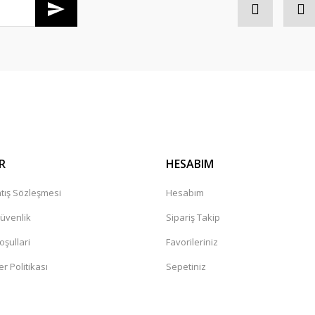
Gönder
R
HESABIM
tış Sözleşmesi
Hesabım
Güvenlik
Sipariş Takip
oşullari
Favorileriniz
er Politikası
Sepetiniz