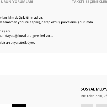
ÜRÜN YORUMLARI
TAKSİT SEÇENEKLER
lan iklim değişikliğinin adıdır.
iyle tamamen yönünü sapmış, harap olmuş, parçalanmış durumda.
başladı.
un dayattığı kurallara göre ilerliyor…
n bir anlatıya sürüklüyor.
er konularda yetersiz gördüğünüz noktaları öneri formunu kullanarak tarafım
Bu ürüne ilk yorumu siz yapın!
Yorum Yaz
SOSYAL MEDY
Bizi takip edin, kâr