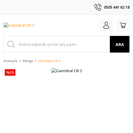
0505 441 62 18
ARA
Anasayfa
Manga
Gannibal Cilt 3
%15