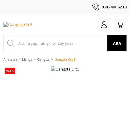
0505 441 62 18
ARA
Anasayfa
Manga
Gangsta
Gangsta Cilt 5
%15