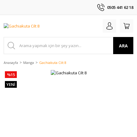
0505 441 62 18
ARA
Anasayfa
Manga
Gachiakuta Cilt 8
%15
YENİ