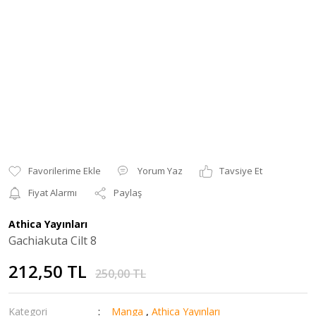
Yorum Yaz
Tavsiye Et
Fiyat Alarmı
Paylaş
Athica Yayınları
Gachiakuta Cilt 8
212,50 TL
250,00 TL
Kategori
Manga
,
Athica Yayınları