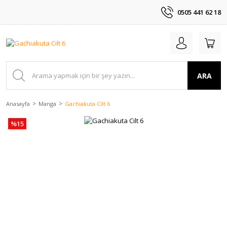
0505 441 62 18
ARA
Anasayfa
Manga
Gachiakuta Cilt 6
%15