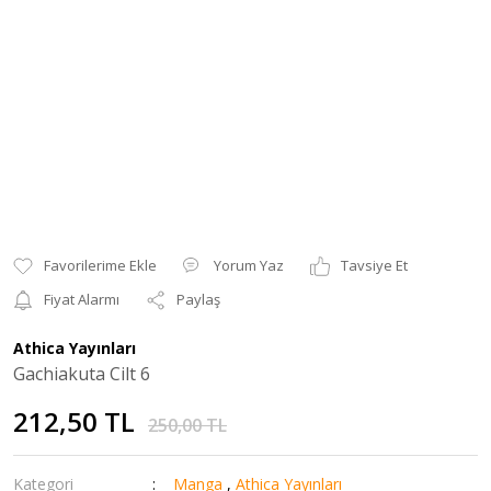
Yorum Yaz
Tavsiye Et
Fiyat Alarmı
Paylaş
Athica Yayınları
Gachiakuta Cilt 6
212,50 TL
250,00 TL
Kategori
Manga
,
Athica Yayınları