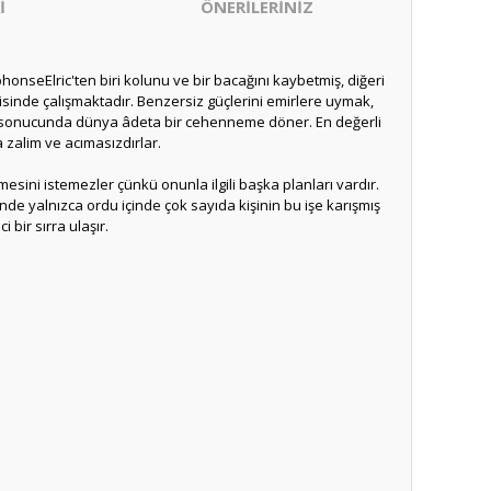
İ
ÖNERİLERİNİZ
honseElric'ten biri kolunu ve bir bacağını kaybetmiş, diğeri
sisinde çalışmaktadır. Benzersiz güçlerini emirlere uymak,
ımı sonucunda dünya âdeta bir cehenneme döner. En değerli
zalim ve acımasızdırlar.
sini istemezler çünkü onunla ilgili başka planları vardır.
inde yalnızca ordu içinde çok sayıda kişinin bu işe karışmış
bir sırra ulaşır.