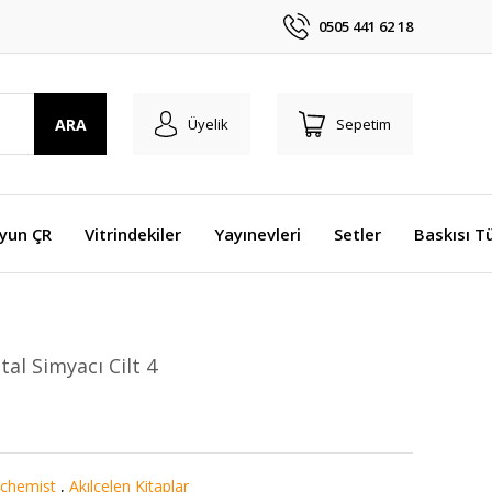
0505 441 62 18
ARA
Üyelik
Sepetim
Oyun ÇR
Vitrindekiler
Yayınevleri
Setler
Baskısı T
al Simyacı Cilt 4
lchemist
,
Akılçelen Kitaplar