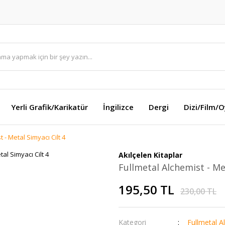
Yerli Grafik/Karikatür
İngilizce
Dergi
Dizi/Film/
 - Metal Simyacı Cilt 4
Akılçelen Kitaplar
Fullmetal Alchemist - Met
195,50 TL
230,00 TL
Kategori
Fullmetal A