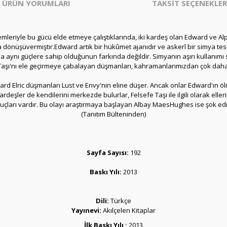
ÜRÜN YORUMLARI
TAKSİT SEÇENEKLER
mleriyle bu gücü elde etmeye çalıştıklarında, iki kardeş olan Edward ve Alp
ruha dönüşüvermiştir.Edward artık bir hükûmet ajanıdır ve askerî bir simya te
 da aynı güçlere sahip olduğunun farkında değildir. Simyanın aşırı kullan
Taşı'nı ele geçirmeye çabalayan düşmanları, kahramanlarımızdan çok daha 
rd Elric düşmanları Lust ve Envy'nin eline düşer. Ancak onlar Edward'ın ölme
rdeşler de kendilerini merkezde bulurlar, Felsefe Taşı ile ilgili olarak eller
puçları vardır. Bu olayı araştırmaya başlayan Albay MaesHughes ise şok edici 
(Tanıtım Bülteninden)
Sayfa Sayısı:
192
Baskı Yılı:
2013
Dili:
Türkçe
Yayınevi:
Akılçelen Kitaplar
İlk Baskı Yılı :
2013