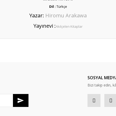
Dil :
Türkçe
Yazar:
Hiromu Arakawa
Yayınevi :
Akılçelen Kitaplar
er konularda yetersiz gördüğünüz noktaları öneri formunu kullanarak tarafım
Bu ürüne ilk yorumu siz yapın!
Yorum Yaz
SOSYAL MEDY
Bizi takip edin, kâr