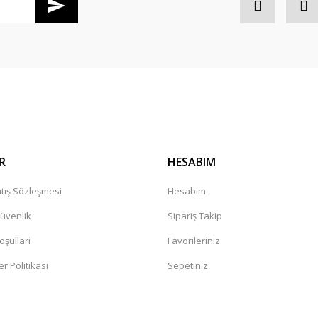
Gönder
R
HESABIM
tış Sözleşmesi
Hesabım
Güvenlik
Sipariş Takip
oşullari
Favorileriniz
er Politikası
Sepetiniz