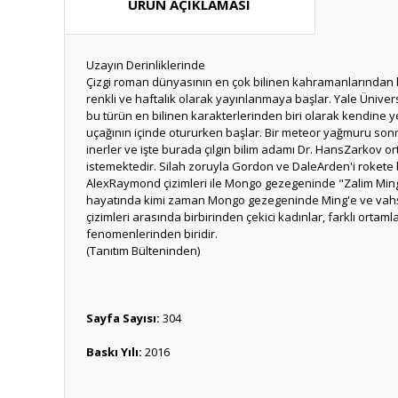
ÜRÜN AÇIKLAMASI
Uzayın Derinliklerinde
Çizgi roman dünyasının en çok bilinen kahramanlarından 
renkli ve haftalık olarak yayınlanmaya başlar. Yale Üniversit
bu türün en bilinen karakterlerinden biri olarak kendine 
uçağının içinde otururken başlar. Bir meteor yağmuru sonra
inerler ve işte burada çılgın bilim adamı Dr. HansZarkov or
istemektedir. Silah zoruyla Gordon ve DaleArden'i rokete
AlexRaymond çizimleri ile Mongo gezegeninde "Zalim Ming"
hayatında kimi zaman Mongo gezegeninde Ming'e ve vahşi c
çizimleri arasında birbirinden çekici kadınlar, farklı orta
fenomenlerinden biridir.
(Tanıtım Bülteninden)
Sayfa Sayısı:
304
Baskı Yılı:
2016