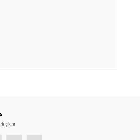
ıza iletebilirsiniz.
A
lı çıkın!