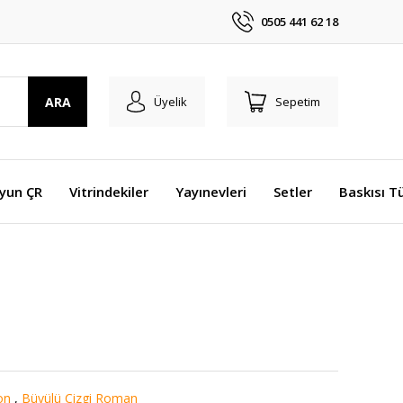
0505 441 62 18
ARA
Üyelik
Sepetim
Oyun ÇR
Vitrindekiler
Yayınevleri
Setler
Baskısı T
on
,
Büyülü Çizgi Roman