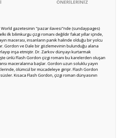
İ
ÖNERİLERİNİZ
k World gazetesinin "pazar ilavesi"nde (sundaypages)
i ilk bilimkurgu çizgi romanı değildir fakat yıllar içinde,
ayın macerası, insanların panik halinde olduğu bir yolcu
tlar. Gordon ve Dale bir gözlemevinin bulunduğu alana
rlayıp inşa etmiştir. Dr. Zarkov dünyayı kurtarmak
İşte ünlü Flash Gordon çizgi romanı bu karelerden oluşan
ansı maceralarına başlar. Gordon uzun soluklu yayın
erinde, ölümcül bir mücadeleye girişir. Flash Gordon
ri süsler. Kısaca Flash Gordon, çizgi roman dünyasının