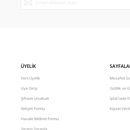
ÜYELİK
SAYFALA
Yeni Üyelik
Mesafeli Sa
Üye Girişi
Gizlilik ve 
Şifremi Unuttum
İptal İade K
İletişim Formu
Kişisel Veril
Havale Bildirim Formu
Sipariş Sorgula