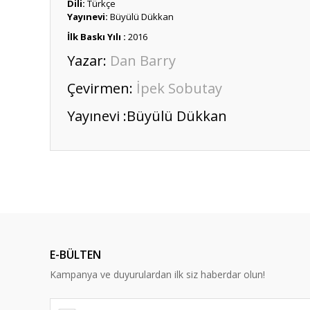
Dili:
Türkçe
Yayınevi:
Büyülü Dükkan
İlk Baskı Yılı :
2016
Yazar:
Dan Barry
Çevirmen:
İpek Sobutay
Yayınevi :
Büyülü Dükkan
Bu ürünün fiyat bilgisi, resim, ürün açıklamalarında ve diğ
Görüş ve önerileriniz için teşekkür ederiz.
Ürün resmi kalitesiz, bozuk veya görüntülenemiyor.
Ürün açıklamasında eksik bilgiler bulunuyor.
E-BÜLTEN
Ürün bilgilerinde hatalar bulunuyor.
Kampanya ve duyurulardan ilk siz haberdar olun!
Ürün fiyatı diğer sitelerden daha pahalı.
Bu ürüne benzer farklı alternatifler olmalı.