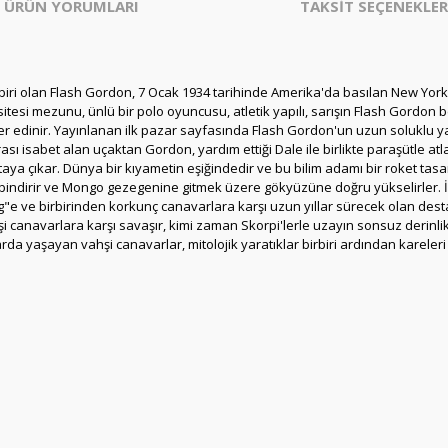
ÜRÜN YORUMLARI
TAKSİT SEÇENEKLER
biri olan Flash Gordon, 7 Ocak 1934 tarihinde Amerika'da basılan New Yor
esi mezunu, ünlü bir polo oyuncusu, atletik yapılı, sarışın Flash Gordon belk
yer edinir. Yayınlanan ilk pazar sayfasında Flash Gordon'un uzun soluklu y
sı isabet alan uçaktan Gordon, yardım ettiği Dale ile birlikte paraşütle a
taya çıkar. Dünya bir kıyametin eşiğindedir ve bu bilim adamı bir roket tasa
 bindirir ve Mongo gezegenine gitmek üzere gökyüzüne doğru yükselirler. 
e ve birbirinden korkunç canavarlara karşı uzun yıllar sürecek olan dest
anavarlara karşı savaşır, kimi zaman Skorpi'lerle uzayın sonsuz derinlikl
mlarda yaşayan vahşi canavarlar, mitolojik yaratıklar birbiri ardından karele