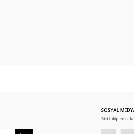
er konularda yetersiz gördüğünüz noktaları öneri formunu kullanarak tarafım
Bu ürüne ilk yorumu siz yapın!
Yorum Yaz
SOSYAL MEDY
Bizi takip edin, kâr