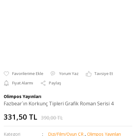
Yorum Yaz
Tavsiye Et
Fiyat Alarmı
Paylaş
Olimpos Yayınları
Fazbear`ın Korkunç Tipleri Grafik Roman Serisi 4
331,50 TL
390,00 TL
Kategori
Dizi/Film/Oyun ÇR
,
Olimpos Yayınları