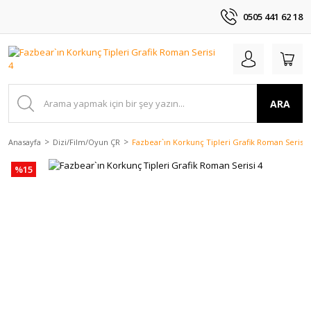
0505 441 62 18
ARA
Anasayfa
Dizi/Film/Oyun ÇR
Fazbear`ın Korkunç Tipleri Grafik Roman Serisi 
%15