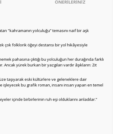
İ
ÖNERİLERİNİZ
tutan "kahramanın yolculuğu” temasını naif bir aşk
 pek çok folklorik öğeyi destansı bir yol hikâyesiyle
memek pahasına çıktığı bu yolculuğun her durağında farklı
. Ancak yürek burkan bir yazgıları vardır âşıkların: Zıt
üze taşıyarak eski kültürlere ve geleneklere dair
ize işleyecek bu grafik roman, insanı insan yapan en temel
er içinde birbirlerinin ruh eşi olduklarını anladılar.”