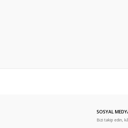
er konularda yetersiz gördüğünüz noktaları öneri formunu kullanarak tarafım
Bu ürüne ilk yorumu siz yapın!
Yorum Yaz
SOSYAL MEDY
Bizi takip edin, kâr