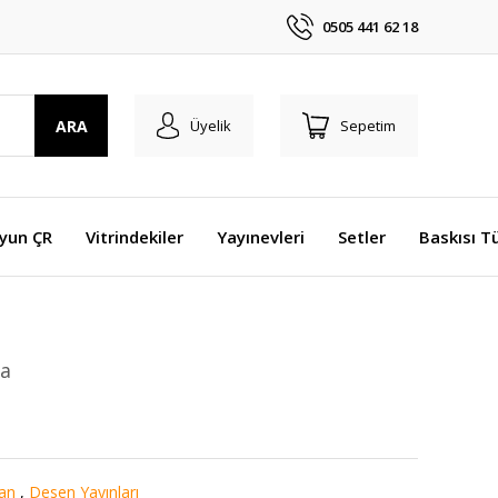
0505 441 62 18
ARA
Üyelik
Sepetim
Oyun ÇR
Vitrindekiler
Yayınevleri
Setler
Baskısı T
ya
an
,
Desen Yayınları