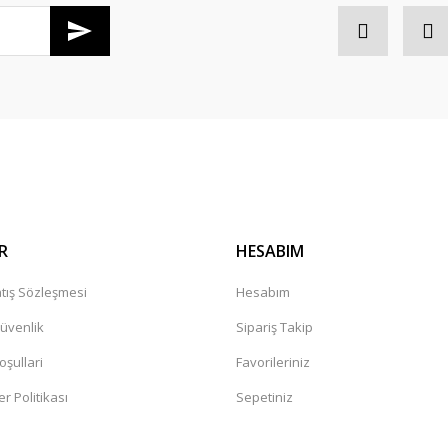
Gönder
R
HESABIM
tış Sözleşmesi
Hesabım
Güvenlik
Sipariş Takip
oşullari
Favorileriniz
er Politikası
Sepetiniz