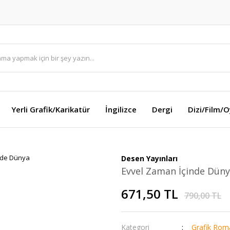
Yerli Grafik/Karikatür
İngilizce
Dergi
Dizi/Film/
Desen Yayınları
Evvel Zaman İçinde Dün
671,50 TL
790,00 TL
Kategori
Grafik Rom