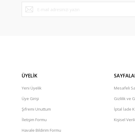
Bu ürüne benzer farklı alternatifler olmalı.
ÜYELİK
SAYFALA
Yeni Üyelik
Mesafeli Sa
Üye Girişi
Gizlilik ve 
Şifremi Unuttum
İptal İade K
İletişim Formu
Kişisel Veril
Havale Bildirim Formu