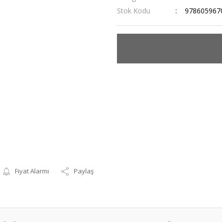
Stok Kodu
978605967
Fiyat Alarmı
Paylaş