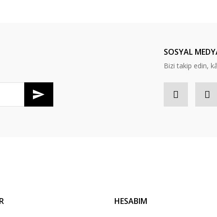
Bu ürüne ilk yorumu siz yapın!
Yorum Yaz
SOSYAL MEDY
Bizi takip edin, kâr
Gönder
R
HESABIM