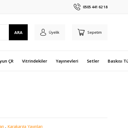
0505 441 62 18
ARA
Üyelik
Sepetim
Oyun ÇR
Vitrindekiler
Yayınevleri
Setler
Baskısı T
an
,
Karakarga Yayınları