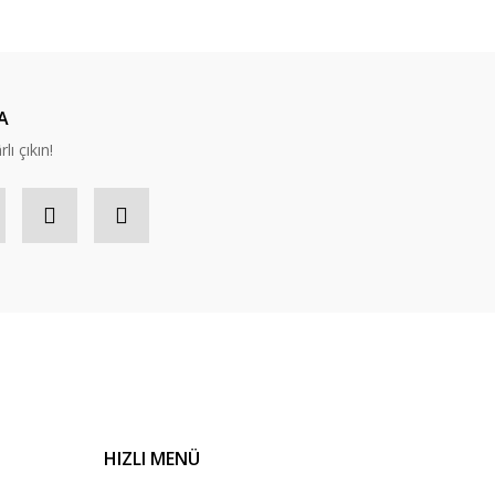
A
lı çıkın!
HIZLI MENÜ