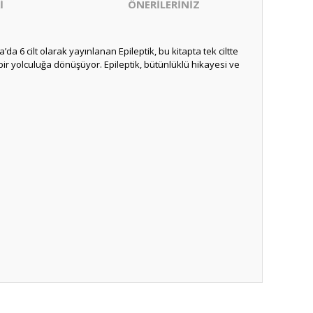
İ
ÖNERİLERİNİZ
da 6 cilt olarak yayınlanan Epileptik, bu kitapta tek ciltte
i bir yolculuğa dönüşüyor. Epileptik, bütünlüklü hikayesi ve
ıza iletebilirsiniz.