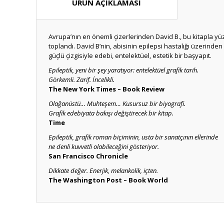
ÜRÜN AÇIKLAMASI
Avrupa’nın en önemli çizerlerinden David B., bu kitapla yüzyı
toplandı. David B’nin, abisinin epilepsi hastalığı üzerinden
güçlü çizgisiyle edebi, entelektüel, estetik bir başyapıt.
Epileptik, yeni bir şey yaratıyor: entelektüel grafik tarih.
Görkemli. Zarif. İncelikli.
The New York Times – Book Review
Olağanüstü… Muhteşem… Kusursuz bir biyografi.
Grafik edebiyata bakışı değiştirecek bir kitap.
Time
Epileptik, grafik roman biçiminin, usta bir sanatçının ellerinde
ne denli kuvvetli olabileceğini gösteriyor.
San Francisco Chronicle
Dikkate değer. Enerjik, melankolik, içten.
The Washington Post – Book World
Bu ürünün fiyat bilgisi, resim, ürün açıklamalarında ve diğ