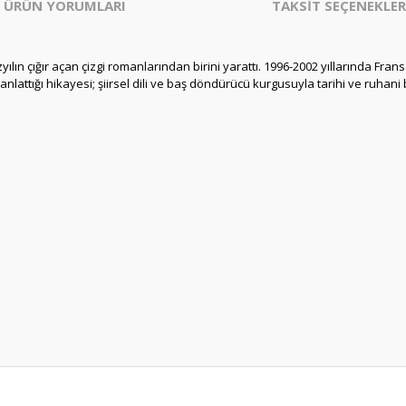
ÜRÜN YORUMLARI
TAKSİT SEÇENEKLER
lın çığır açan çizgi romanlarından birini yarattı. 1996-2002 yıllarında Fransa’
 anlattığı hikayesi; şiirsel dili ve baş döndürücü kurgusuyla tarihi ve ruhan
er konularda yetersiz gördüğünüz noktaları öneri formunu kullanarak tarafım