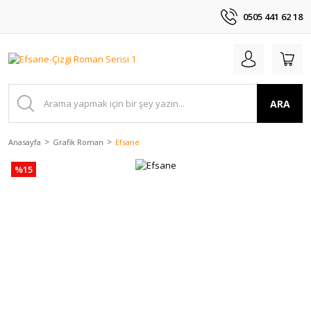
0505 441 62 18
ARA
Anasayfa
Grafik Roman
Efsane
%15