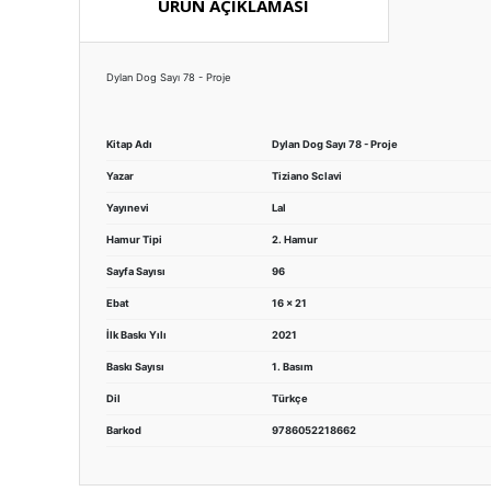
ÜRÜN AÇIKLAMASI
Dylan Dog Sayı 78 - Proje
Kitap Adı
Dylan Dog Sayı 78 - Proje
Yazar
Tiziano Sclavi
Yayınevi
Lal
Hamur Tipi
2. Hamur
Sayfa Sayısı
96
Ebat
16 x 21
İlk Baskı Yılı
2021
Baskı Sayısı
1. Basım
Dil
Türkçe
Barkod
9786052218662