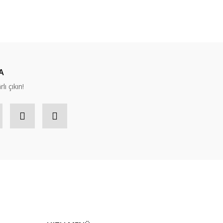
ıza iletebilirsiniz.
A
lı çıkın!