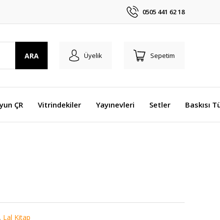
0505 441 62 18
ARA
Üyelik
Sepetim
Oyun ÇR
Vitrindekiler
Yayınevleri
Setler
Baskısı T
e
,
Lal Kitap