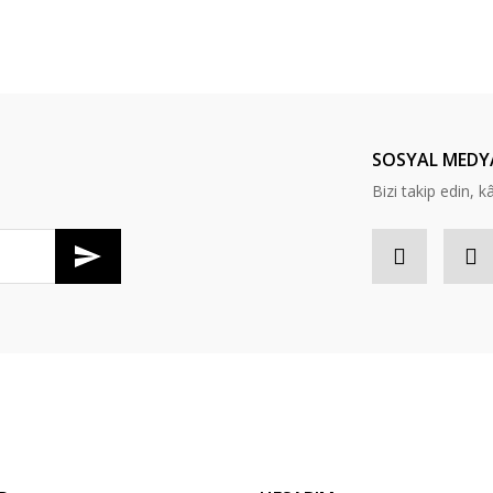
er konularda yetersiz gördüğünüz noktaları öneri formunu kullanarak tarafım
Bu ürüne ilk yorumu siz yapın!
Yorum Yaz
SOSYAL MEDY
Bizi takip edin, kâr
Gönder