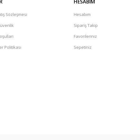
R
HESABIM
tış Sözleşmesi
Hesabım
Güvenlik
Sipariş Takip
oşullari
Favorileriniz
er Politikası
Sepetiniz