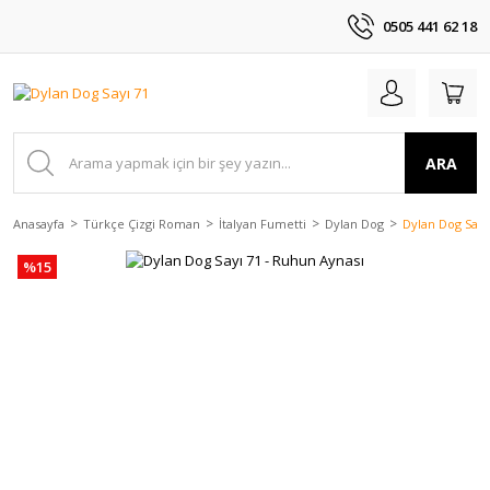
0505 441 62 18
ARA
Anasayfa
Türkçe Çizgi Roman
İtalyan Fumetti
Dylan Dog
Dylan Dog Sayı
%15