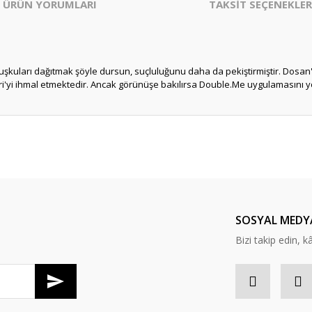
ÜRÜN YORUMLARI
TAKSİT SEÇENEKLER
 kuşkuları dağıtmak şöyle dursun, suçluluğunu daha da pekiştirmiştir. Dosa
, Eri'yi ihmal etmektedir. Ancak görünüşe bakılırsa Double.Me uygulamasını 
er konularda yetersiz gördüğünüz noktaları öneri formunu kullanarak tarafım
Bu ürüne ilk yorumu siz yapın!
Yorum Yaz
SOSYAL MEDY
Bizi takip edin, kâr