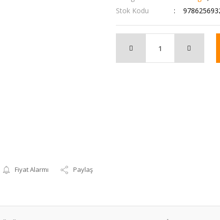
Stok Kodu
978625693
Fiyat Alarmı
Paylaş