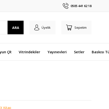
0505 441 62 18
ARA
Üyelik
Sepetim
Oyun ÇR
Vitrindekiler
Yayınevleri
Setler
Baskısı T
X Kitap