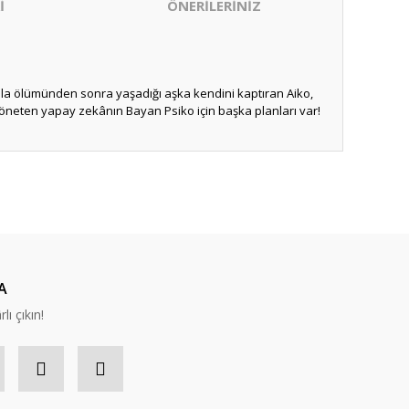
İ
ÖNERİLERİNİZ
n'la ölümünden sonra yaşadığı aşka kendini kaptıran Aiko,
yöneten yapay zekânın Bayan Psiko için başka planları var!
ıza iletebilirsiniz.
A
lı çıkın!