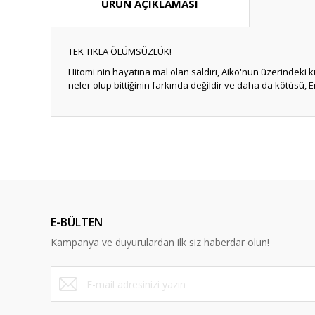
ÜRÜN AÇIKLAMASI
TEK TIKLA ÖLÜMSÜZLÜK!
Hitomi'nin hayatına mal olan saldırı, Aiko'nun üzerindeki
neler olup bittiğinin farkında değildir ve daha da kötüsü
Bu ürünün fiyat bilgisi, resim, ürün açıklamalarında ve diğ
Görüş ve önerileriniz için teşekkür ederiz.
Ürün resmi kalitesiz, bozuk veya görüntülenemiyor.
Ürün açıklamasında eksik bilgiler bulunuyor.
E-BÜLTEN
Ürün bilgilerinde hatalar bulunuyor.
Kampanya ve duyurulardan ilk siz haberdar olun!
Ürün fiyatı diğer sitelerden daha pahalı.
Bu ürüne benzer farklı alternatifler olmalı.