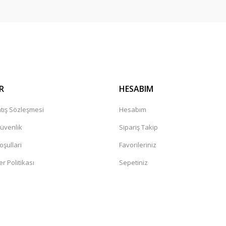
Gönder
R
HESABIM
tış Sözleşmesi
Hesabım
Güvenlik
Sipariş Takip
oşullari
Favorileriniz
er Politikası
Sepetiniz