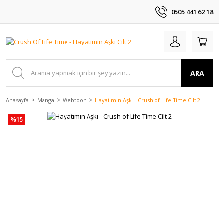
0505 441 62 18
ARA
Anasayfa
Manga
Webtoon
Hayatımın Aşkı - Crush of Life Time Cilt 2
%15