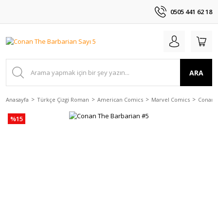
0505 441 62 18
ARA
Anasayfa
Türkçe Çizgi Roman
American Comics
Marvel Comics
Conan
%15