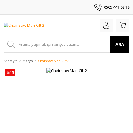
0505 441 62 18
ARA
Anasayfa
Manga
Chainsaw Man Cilt 2
%15