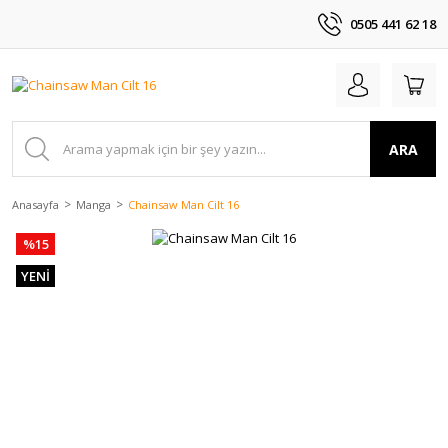
0505 441 62 18
ARA
Anasayfa
Manga
Chainsaw Man Cilt 16
%15
YENİ