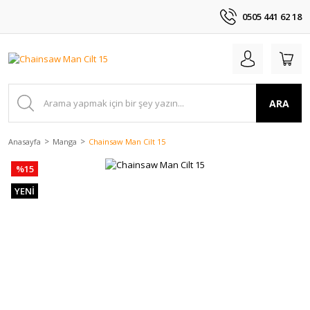
0505 441 62 18
ARA
Anasayfa
Manga
Chainsaw Man Cilt 15
%15
YENİ