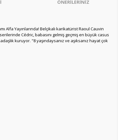
İ
ÖNERİLERİNİZ
mı Alfa Yayınlarında! Belçikalı karikatürist Raoul Cauvin
sk serilerinde Cédric, babasını gelmiş geçmiş en büyük casus
 arkadaşlık kuruyor. "8 yaşındaysanız ve aşıksanız hayat çok