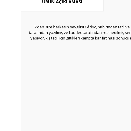
ÜRÜN AÇIKLAMASI
7'den 70'e herkesin sevgilisi Cédric, birbirinden tatlı 
tarafından yazılmış ve Laudec tarafından resmedilmiş serini
yapıyor, kış tatili için gittikleri kampta kar fırtınası so