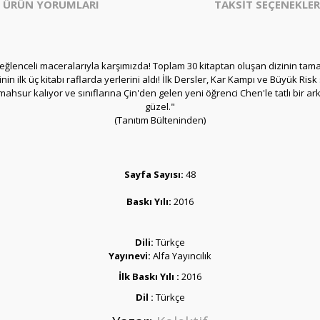
ÜRÜN YORUMLARI
TAKSİT SEÇENEKLER
ve eğlenceli maceralarıyla karşımızda! Toplam 30 kitaptan oluşan dizinin tama
n ilk üç kitabı raflarda yerlerini aldı! İlk Dersler, Kar Kampı ve Büyük Ri
nucu mahsur kalıyor ve sınıflarına Çin'den gelen yeni öğrenci Chen'le tatlı bir
güzel."
(Tanıtım Bülteninden)
Sayfa Sayısı:
48
Baskı Yılı:
2016
Dili:
Türkçe
Yayınevi:
Alfa Yayıncılık
İlk Baskı Yılı :
2016
Dil :
Türkçe