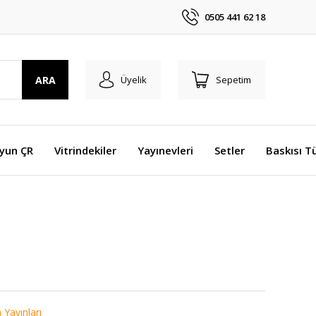
0505 441 62 18
ARA
Üyelik
Sepetim
Oyun ÇR
Vitrindekiler
Yayınevleri
Setler
Baskısı T
a Yayınları