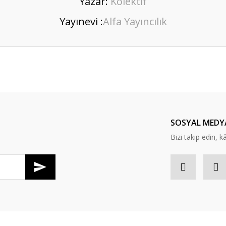
Yazar:
Kolektif
Yayınevi :
Alfa Yayıncılık
er konularda yetersiz gördüğünüz noktaları öneri formunu kullanarak tarafım
Bu ürüne ilk yorumu siz yapın!
Yorum Yaz
SOSYAL MEDY
Bizi takip edin, kâr
Gönder