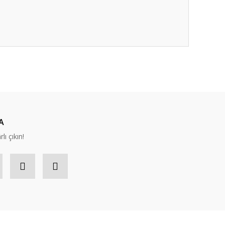
ıza iletebilirsiniz.
A
lı çıkın!