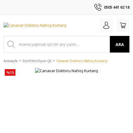
0505 441 62 18
ARA
Anasayfa
Dizi/Film/Oyun ÇR
Canavar Doktoru Nahoş Kurtarış
%15