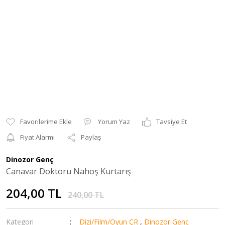
Yorum Yaz
Tavsiye Et
Fiyat Alarmı
Paylaş
Dinozor Genç
Canavar Doktoru Nahoş Kurtarış
204,00 TL
240,00 TL
Kategori
Dizi/Film/Oyun ÇR
,
Dinozor Genç