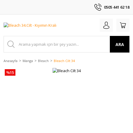
0505 441 62 18
ARA
Anasayfa
Manga
Bleach
Bleach Cilt 34
%15