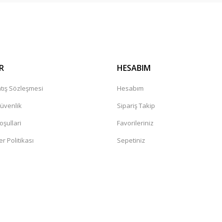
Gönder
R
HESABIM
tış Sözleşmesi
Hesabım
Güvenlik
Sipariş Takip
oşullari
Favorileriniz
er Politikası
Sepetiniz