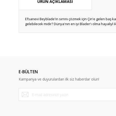
ÜRÜN AÇIKLAMASI
Efsanevi Beyblade'in sırrını çözmek için Çin'e gelen baş 
gelebilecek midir? Dünya'nın en iyi Blader'ı olma hayaliyl 
Bu ürünün fiyat bilgisi, resim, ürün açıklamalarında ve diğ
Görüş ve önerileriniz için teşekkür ederiz.
Ürün resmi kalitesiz, bozuk veya görüntülenemiyor.
Ürün açıklamasında eksik bilgiler bulunuyor.
E-BÜLTEN
Ürün bilgilerinde hatalar bulunuyor.
Kampanya ve duyurulardan ilk siz haberdar olun!
Ürün fiyatı diğer sitelerden daha pahalı.
Bu ürüne benzer farklı alternatifler olmalı.