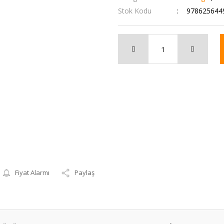
Stok Kodu
978625644
Fiyat Alarmı
Paylaş