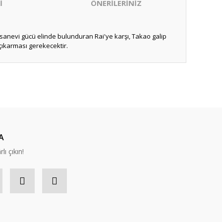
İ
ÖNERİLERİNİZ
fsanevi gücü elinde bulunduran Rai'ye karşı, Takao galip
 çıkarması gerekecektir.
ıza iletebilirsiniz.
A
lı çıkın!