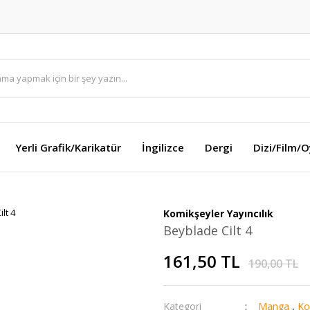
Yerli Grafik/Karikatür
İngilizce
Dergi
Dizi/Film/
Komikşeyler Yayıncılık
Beyblade Cilt 4
161,50 TL
190,00 TL
Kategori
Manga
,
Ko