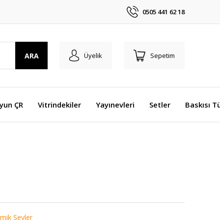
0505 441 62 18
ARA
Üyelik
Sepetim
Oyun ÇR
Vitrindekiler
Yayınevleri
Setler
Baskısı T
mik Şeyler