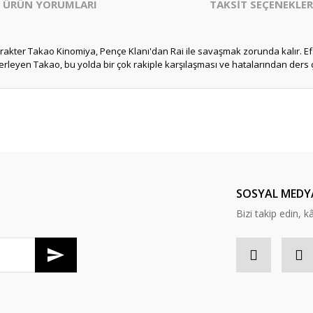
ÜRÜN YORUMLARI
TAKSİT SEÇENEKLER
karakter Takao Kinomiya, Pençe Klanı'dan Rai ile savaşmak zorunda kalır. E
ilerleyen Takao, bu yolda bir çok rakiple karşılaşması ve hatalarından ders
er konularda yetersiz gördüğünüz noktaları öneri formunu kullanarak tarafım
Bu ürüne ilk yorumu siz yapın!
Yorum Yaz
SOSYAL MEDY
Bizi takip edin, kâr