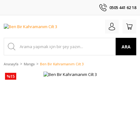
0505 441 62 18
ARA
Anasayfa
Manga
Ben Bir Kahramanım Cilt 3
%15