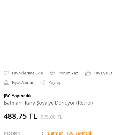
Yorum Yaz
Tavsiye Et
Fiyat Alarmı
Paylaş
JBC Yayıncılık
Batman : Kara Şövalye Dönüyor (Retro!)
488,75 TL
575,00 TL
Kategori
Batman
,
JBC Yayıncılık