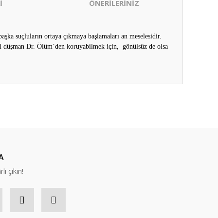
İ
ÖNERİLERİNİZ
şka suçluların ortaya çıkmaya başlamaları an meselesidir.
ül düşman Dr. Ölüm’den koruyabilmek için, gönülsüz de olsa
ıza iletebilirsiniz.
A
lı çıkın!