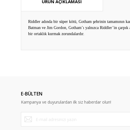
ÜRÜN AÇIKLAMASI
Riddler adında bir süper kötü, Gotham şehrinin tamamının kar
Batman ve Jim Gordon, Gotham’ı yalnızca Riddler’in çarpık 
bir ortaklık kurmak zorundalardır.
Bu ürünün fiyat bilgisi, resim, ürün açıklamalarında ve diğ
Görüş ve önerileriniz için teşekkür ederiz.
Ürün resmi kalitesiz, bozuk veya görüntülenemiyor.
Ürün açıklamasında eksik bilgiler bulunuyor.
E-BÜLTEN
Ürün bilgilerinde hatalar bulunuyor.
Kampanya ve duyurulardan ilk siz haberdar olun!
Ürün fiyatı diğer sitelerden daha pahalı.
Bu ürüne benzer farklı alternatifler olmalı.