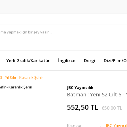
Yerli Grafik/Karikatür
İngilizce
Dergi
Dizi/Film/
 - Yıl Sıfır - Karanlık Şehir
JBC Yayıncılık
Batman : Yeni 52 Cilt 5 - Y
552,50 TL
650,00 TL
Kategori
JBC Yayıncıl