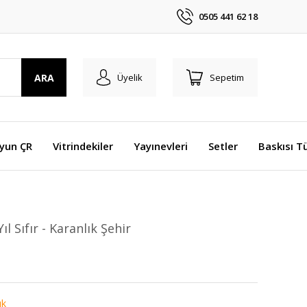
0505 441 62 18
ARA
Üyelik
Sepetim
Oyun ÇR
Vitrindekiler
Yayınevleri
Setler
Baskısı T
ıl Sıfır - Karanlık Şehir
ık