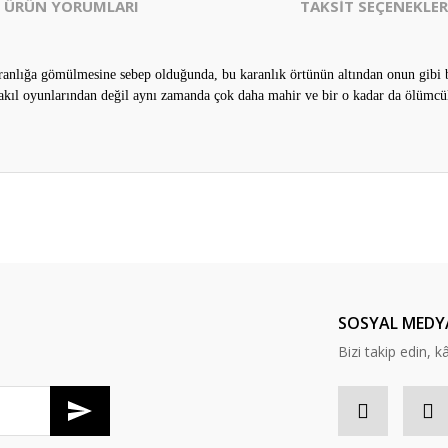
ÜRÜN YORUMLARI
TAKSİT SEÇENEKLER
anlığa gömülmesine sebep olduğunda, bu karanlık örtünün altından onun gibi ba
akıl oyunlarından değil aynı zamanda çok daha mahir ve bir o kadar da ölümc
er konularda yetersiz gördüğünüz noktaları öneri formunu kullanarak tarafım
Bu ürüne ilk yorumu siz yapın!
Yorum Yaz
SOSYAL MEDY
Bizi takip edin, kâr