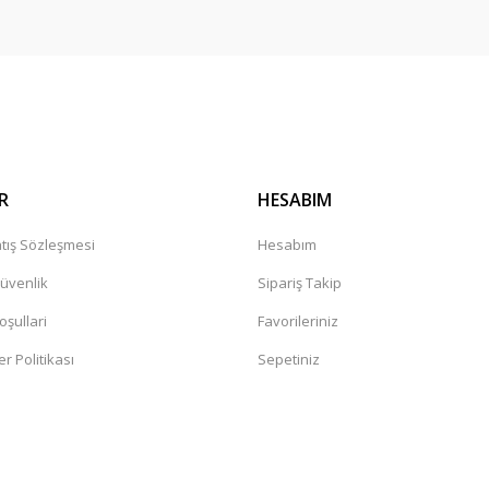
Gönder
R
HESABIM
tış Sözleşmesi
Hesabım
Güvenlik
Sipariş Takip
oşullari
Favorileriniz
er Politikası
Sepetiniz