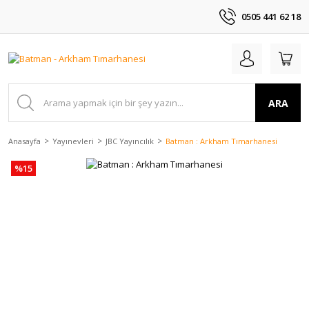
0505 441 62 18
ARA
Anasayfa
Yayınevleri
JBC Yayıncılık
Batman : Arkham Tımarhanesi
%15