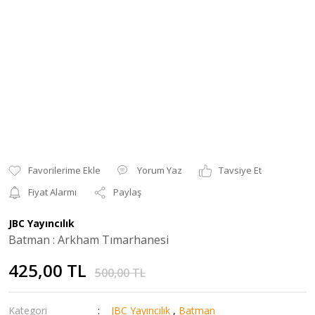
Yorum Yaz
Tavsiye Et
Fiyat Alarmı
Paylaş
JBC Yayıncılık
Batman : Arkham Tımarhanesi
425,00 TL
500,00 TL
Kategori
JBC Yayıncılık
,
Batman