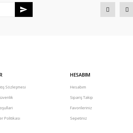
Gönder
R
HESABIM
tış Sözleşmesi
Hesabım
Güvenlik
Sipariş Takip
oşullari
Favorileriniz
er Politikası
Sepetiniz