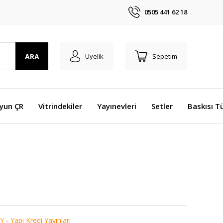
0505 441 62 18
ARA
Üyelik
Sepetim
Oyun ÇR
Vitrindekiler
Yayınevleri
Setler
Baskısı T
Y - Yapı Kredi Yayınları