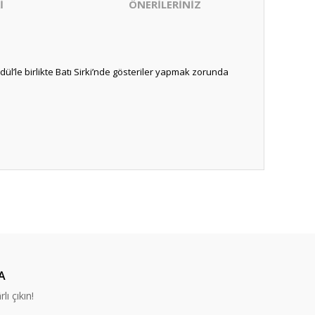
İ
ÖNERİLERİNİZ
ül’le birlikte Batı Sirki’nde gösteriler yapmak zorunda
ıza iletebilirsiniz.
A
lı çıkın!