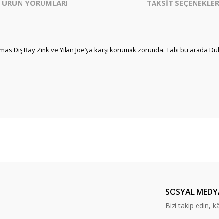
ÜRÜN YORUMLARI
TAKSİT SEÇENEKLER
lmas Diş Bay Zink ve Yılan Joe’ya karşı korumak zorunda. Tabi bu arada Düld
er konularda yetersiz gördüğünüz noktaları öneri formunu kullanarak tarafım
Bu ürüne ilk yorumu siz yapın!
Yorum Yaz
SOSYAL MEDY
Bizi takip edin, kâr