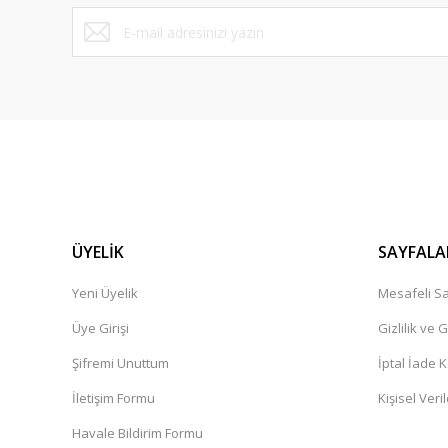
Bu ürüne benzer farklı alternatifler olmalı.
ÜYELİK
SAYFALA
Yeni Üyelik
Mesafeli Sa
Üye Girişi
Gizlilik ve 
Şifremi Unuttum
İptal İade K
İletişim Formu
Kişisel Veril
Havale Bildirim Formu