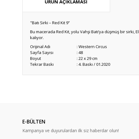
ÜRÜN AÇIKLAMASI
"Batı Sirki – Red Kit 9”
Bu macerada Red Kit, yolu Vahşi Batı’ya düşmüş bir sirki, E
kalıyor.
Orijinal Adı
: Western Circus
Sayfa Sayısı
: 48
Boyut
: 22 x 29 cm
Tekrar Baskı
: 4. Baskı / 01.2020
Bu ürünün fiyat bilgisi, resim, ürün açıklamalarında ve diğ
Görüş ve önerileriniz için teşekkür ederiz.
Ürün resmi kalitesiz, bozuk veya görüntülenemiyor.
Ürün açıklamasında eksik bilgiler bulunuyor.
E-BÜLTEN
Ürün bilgilerinde hatalar bulunuyor.
Kampanya ve duyurulardan ilk siz haberdar olun!
Ürün fiyatı diğer sitelerden daha pahalı.