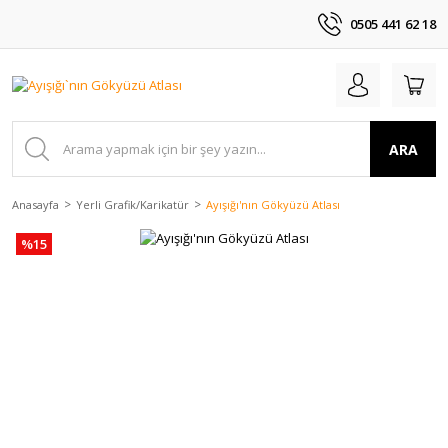
0505 441 62 18
ARA
Anasayfa
Yerli Grafik/Karikatür
Ayışığı'nın Gökyüzü Atlası
%15