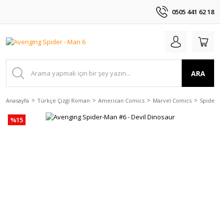
0505 441 62 18
ARA
Anasayfa
Türkçe Çizgi Roman
American Comics
Marvel Comics
Spider
%15