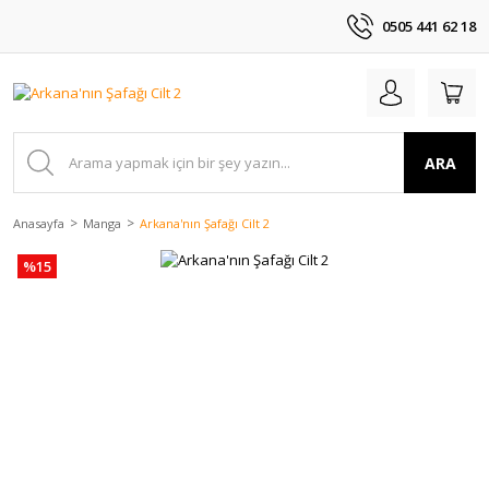
0505 441 62 18
ARA
Anasayfa
Manga
Arkana'nın Şafağı Cilt 2
%15