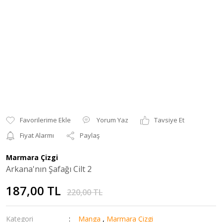
Yorum Yaz
Tavsiye Et
Fiyat Alarmı
Paylaş
Marmara Çizgi
Arkana'nın Şafağı Cilt 2
187,00 TL
220,00 TL
Kategori
Manga
,
Marmara Çizgi